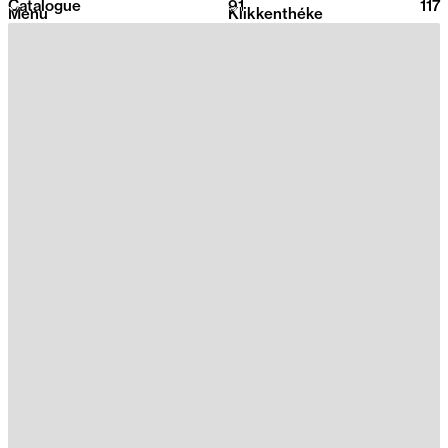
Catalogue
91
2026
117
Menu
Klikkenthéke