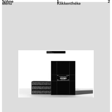
Söhne
1
2026
2
Menu
Klikkenthéke