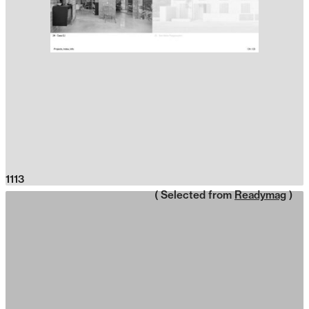
1113
( Selected from
Readymag
)