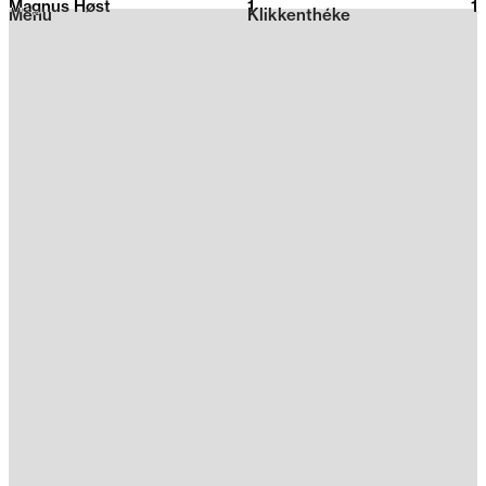
Magnus Høst
1
2026
1
Menu
Klikkenthéke