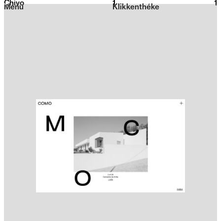
Chivo
1
2026
1
Menu
Klikkenthéke