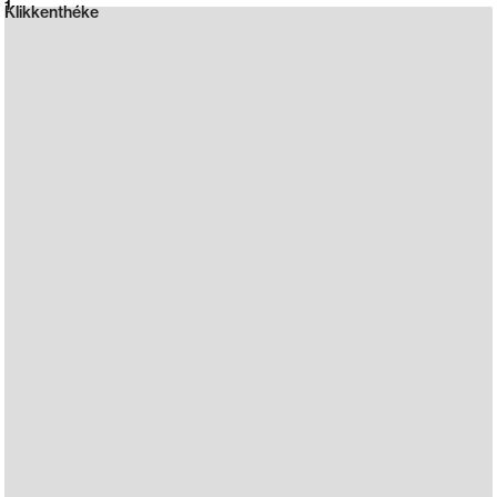
Neue web design catalogue
1
Klikkenthéke