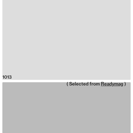
1013
( Selected from
Readymag
)