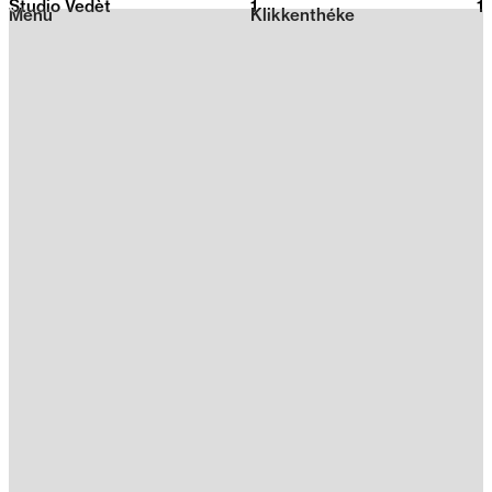
Studio Vedèt
1
2026
1
Menu
Klikkenthéke