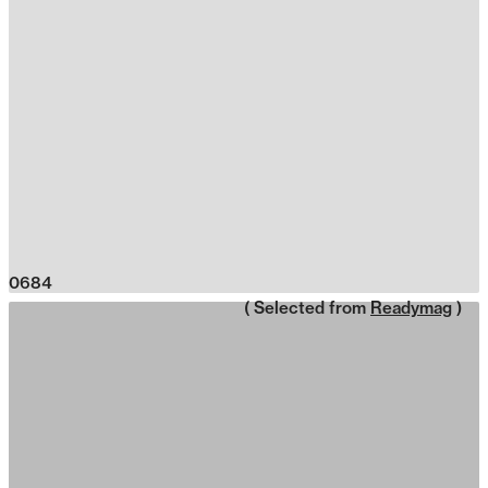
0684
( Selected from
Readymag
)