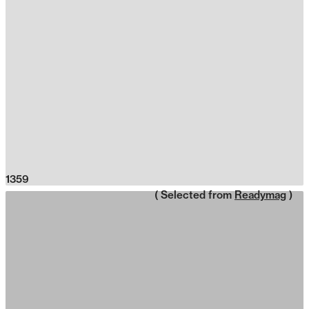
1359
( Selected from
Readymag
)