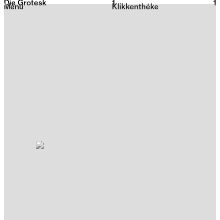
Die Grotesk
1
2026
1
Menu
Klikkenthéke