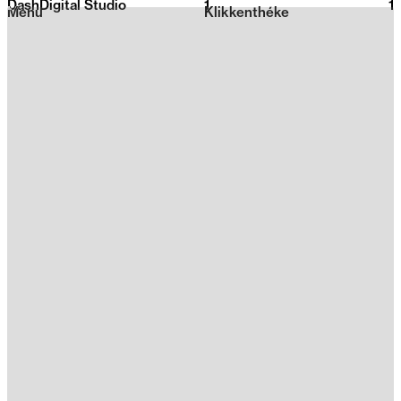
DashDigital Studio
1
2026
1
Menu
Klikkenthéke