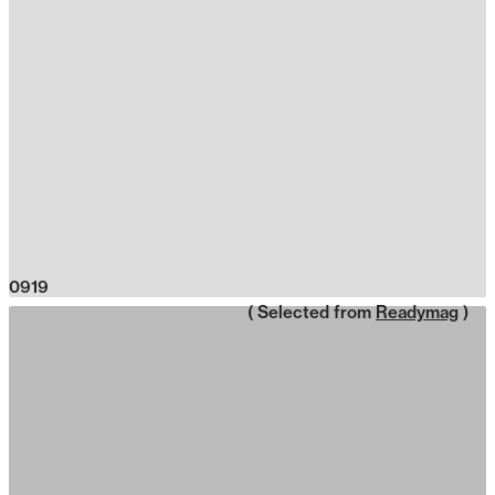
0919
( Selected from
Readymag
)