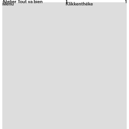
Atelier Tout va bien
1
2026
1
Menu
Klikkenthéke