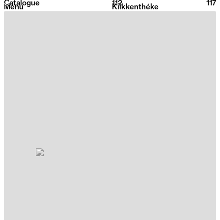
Catalogue
112
2026
117
Menu
Klikkenthéke