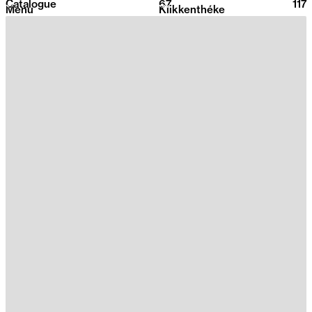
Catalogue
67
2026
117
Menu
Klikkenthéke