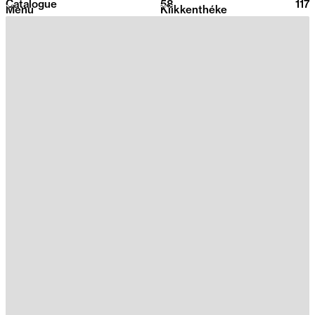
Catalogue
58
2026
117
Menu
Klikkenthéke