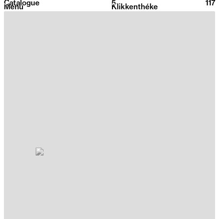
Catalogue
5
2026
117
Menu
Klikkenthéke