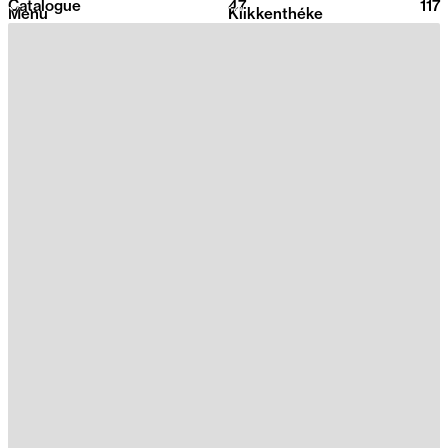
Catalogue
47
2026
117
Menu
Klikkenthéke