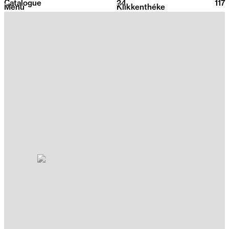
Catalogue
24
2026
117
Menu
Klikkenthéke