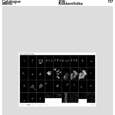
Catalogue
106
2026
117
Menu
Klikkenthéke